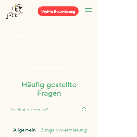
WoMo-Reservierung
Wohnmobilpark
geöffnet
Gastronomie
täglich geöffnet
Ostseeallee 58
23946 Boltenhagen
Häufig gestellte
Fragen
Allgemein
Bungalowvermietung